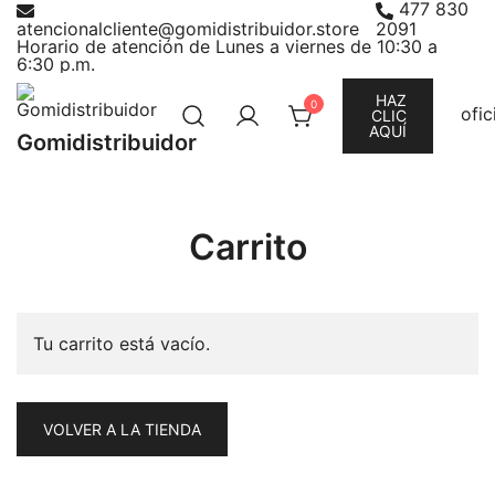
477 830
Saltar
atencionalcliente@gomidistribuidor.store
2091
al
Horario de atención de Lunes a viernes de 10:30 a
6:30 p.m.
contenido
HAZ
0
ofi
CLIC
AQUÍ
Gomidistribuidor
Carrito
Tu carrito está vacío.
VOLVER A LA TIENDA