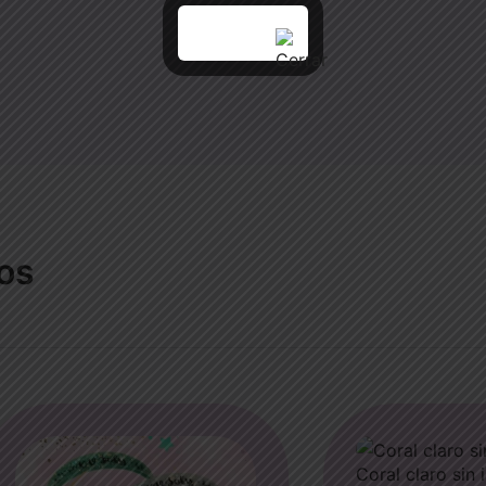
os
Coral claro sin
¡OFERTA!