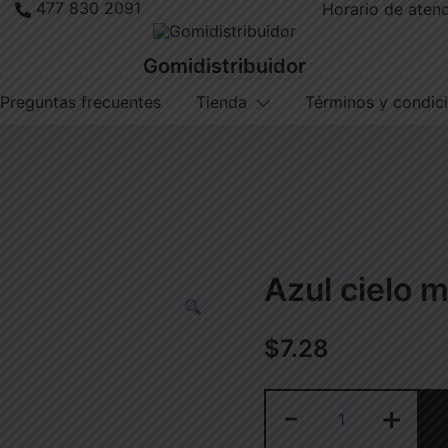
477 830 2091
Horario de atenc
Gomidistribuidor
Preguntas frecuentes
Tienda
Términos y condic
Azul cielo 
$
7.28
Azul
-
+
cielo