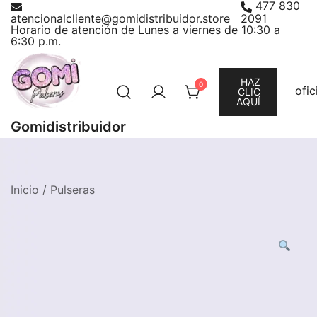
477 830
Saltar
atencionalcliente@gomidistribuidor.store
2091
al
Horario de atención de Lunes a viernes de 10:30 a
6:30 p.m.
contenido
HAZ
0
ofi
CLIC
AQUÍ
Gomidistribuidor
Inicio
/
Pulseras