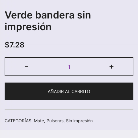
Verde bandera sin
impresión
$
7.28
Verde
-
+
bandera
sin
impresión
AÑADIR AL CARRITO
cantidad
CATEGORÍAS:
Mate
,
Pulseras
,
Sin impresión