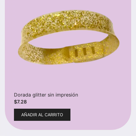
se
pueden
elegir
en
la
página
de
producto
Dorada glitter sin impresión
$
7.28
AÑADIR AL CARRITO