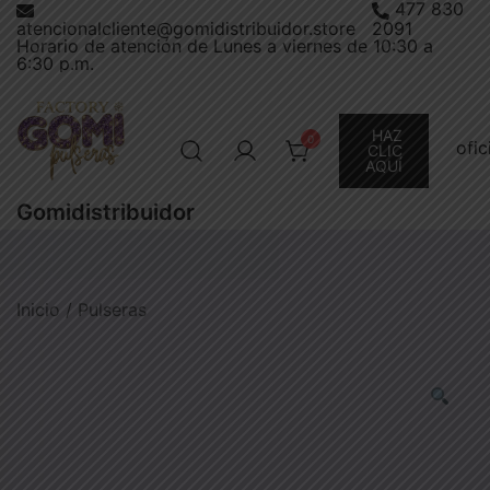
477 830
Saltar
atencionalcliente@gomidistribuidor.store
2091
al
Horario de atención de Lunes a viernes de 10:30 a
6:30 p.m.
contenido
HAZ
0
ofi
CLIC
AQUÍ
Gomidistribuidor
Inicio
/
Pulseras