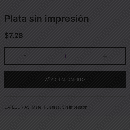
Plata sin impresión
$
7.28
Plata
-
+
sin
impresión
cantidad
AÑADIR AL CARRITO
CATEGORÍAS:
Mate
,
Pulseras
,
Sin impresión