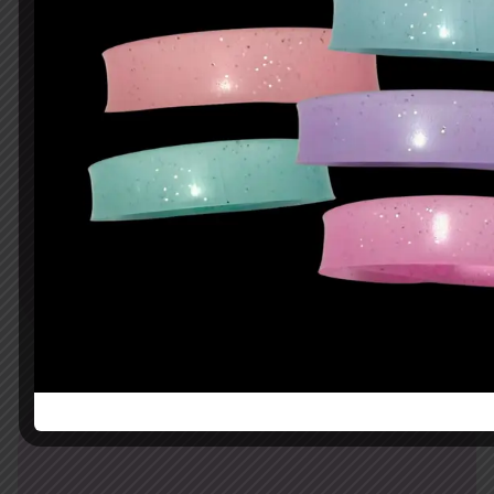
Verde neón sin impresión
$
7.28
AÑADIR AL CARRITO