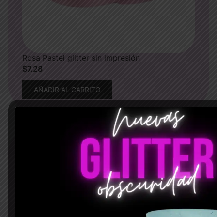
Rosa Pastel glitter sin impresión
$
7.28
AÑADIR AL CARRITO