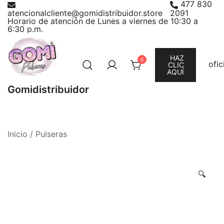
477 830
Saltar
atencionalcliente@gomidistribuidor.store
2091
al
Horario de atención de Lunes a viernes de 10:30 a
6:30 p.m.
contenido
HAZ
0
ofi
CLIC
AQUÍ
Gomidistribuidor
Inicio
/
Pulseras
🔍