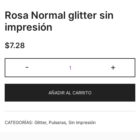
Rosa Normal glitter sin
impresión
$
7.28
Rosa
-
+
Normal
glitter
sin
AÑADIR AL CARRITO
impresión
cantidad
CATEGORÍAS:
Glitter
,
Pulseras
,
Sin impresión