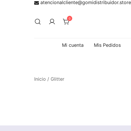
atencionalcliente@gomidistribuidor.store
Saltar
al
contenido
0
Mi cuenta
Mis Pedidos
Inicio
/ Glitter