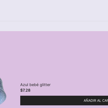
Azul bebé glitter
$
7.28
AÑADIR AL CA