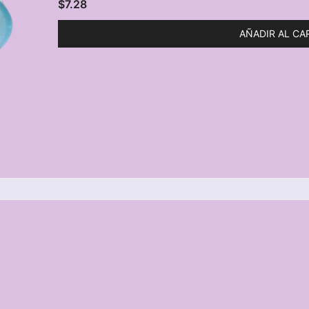
$
7.28
AÑADIR AL CA