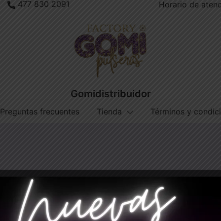
477 830 2091
Horario de atenc
Gomidistribuidor
Preguntas frecuentes
Tienda
Términos y condic
Turquesa si