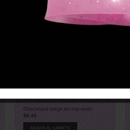
Obscuridad beige sin impresión
$
8.45
AÑADIR AL CARRITO