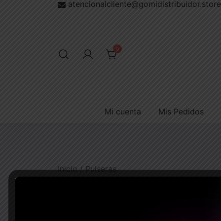
atencionalcliente@gomidistribuidor.store
Saltar
al
contenido
0
Mi cuenta
Mis Pedidos
Inicio
/
Pulseras