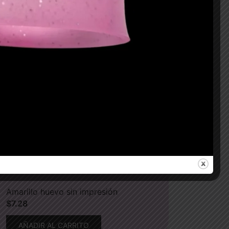
Amarillo huevo sin impresión
$
7.28
AÑADIR AL CARRITO