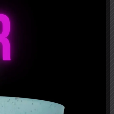
AÑADIR AL CARRITO
as
,
Sin impresión