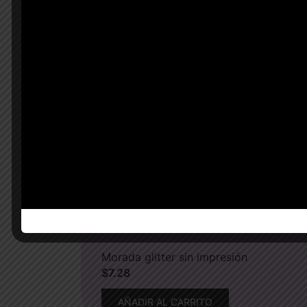
Morada glitter sin impresión
$
7.28
AÑADIR AL CARRITO