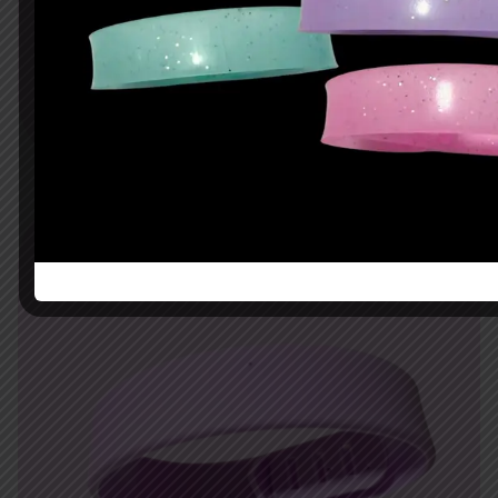
Obscuridad beige sin impresión
$
8.45
AÑADIR AL CARRITO