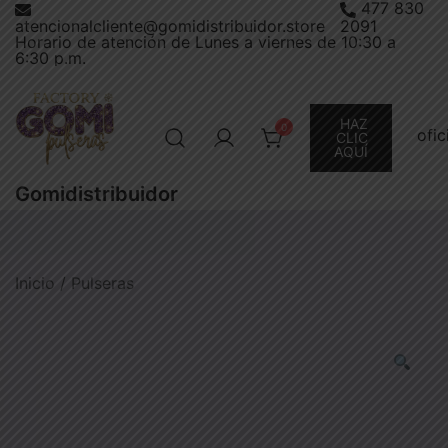
477 830
Saltar
atencionalcliente@gomidistribuidor.store
2091
al
Horario de atención de Lunes a viernes de 10:30 a
6:30 p.m.
contenido
HAZ
0
ofi
CLIC
AQUÍ
Gomidistribuidor
Inicio
/
Pulseras