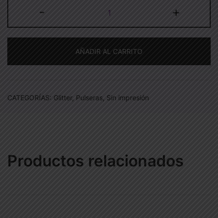
Rojo
-
+
glitter
sin
impresión
AÑADIR AL CARRITO
cantidad
CATEGORÍAS:
Glitter
,
Pulseras
,
Sin impresión
Productos relacionados