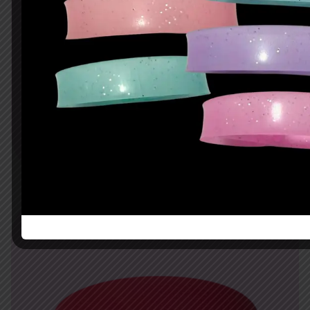
Rosa neón sin impresión
$
7.28
AÑADIR AL CARRITO