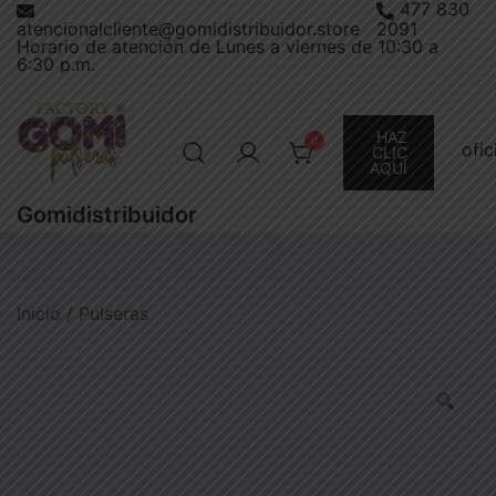
477 830
Saltar
atencionalcliente@gomidistribuidor.store
2091
al
Horario de atención de Lunes a viernes de 10:30 a
6:30 p.m.
contenido
HAZ
0
ofi
CLIC
AQUÍ
Gomidistribuidor
Inicio
/
Pulseras