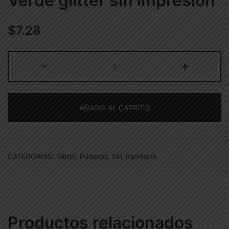
Verde glitter sin impresión
$
7.28
Verde
-
+
glitter
sin
impresión
AÑADIR AL CARRITO
cantidad
CATEGORÍAS:
Glitter
,
Pulseras
,
Sin impresión
Productos relacionados