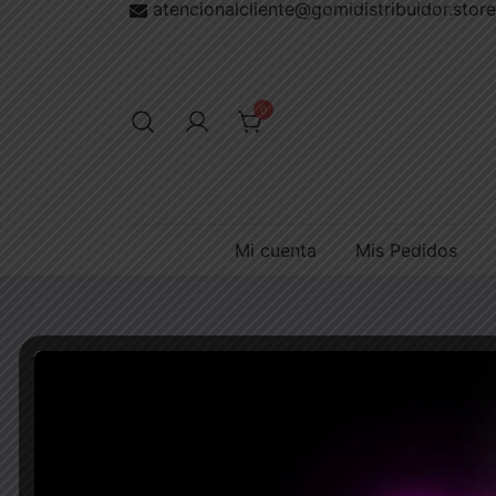
atencionalcliente@gomidistribuidor.store
Saltar
al
contenido
0
Mi cuenta
Mis Pedidos
Inicio
/
Glitter