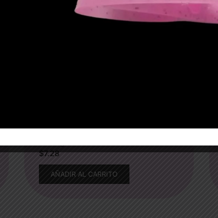
Perla glitter
$
7.28
AÑADIR AL CARRITO