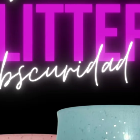
$
7.28
Púrpura
-
+
glitter
sin
impresión
cantidad
CATEGORÍAS:
Glitter
,
Sin im