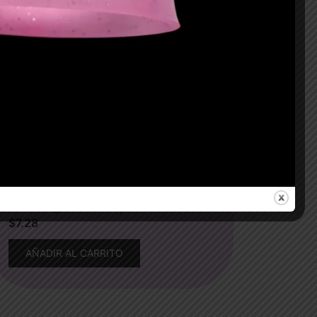
Morada glitter sin impresión
$
7.28
AÑADIR AL CARRITO